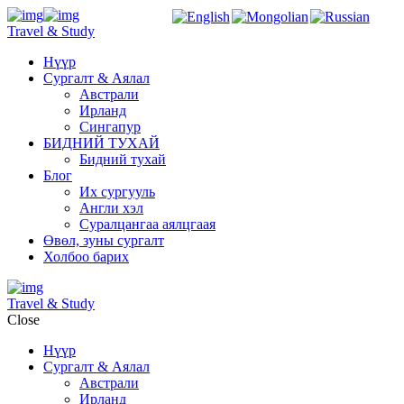
Travel & Study
Нүүр
Сургалт & Аялал
Австрали
Ирланд
Сингапур
БИДНИЙ ТУХАЙ
Бидний тухай
Блог
Их сургууль
Англи хэл
Суралцангаа аялцгаая
Өвөл, зуны сургалт
Холбоо барих
Travel & Study
Close
Нүүр
Сургалт & Аялал
Австрали
Ирланд