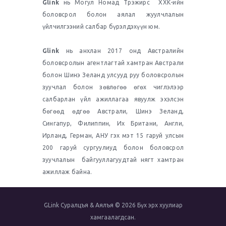
Glink
нь Могул Номад Трэжирс
ХХК-ийн
боловсрол болон аялал жуулчлалын
үйлчилгээний салбар
бүрэлдэхүүн
юм.
Glink
нь анхлан 2017 онд Австралийн
боловсролын агентлагтай хамтран Австрали
болон Шинэ
Зеланд
улсууд руу боловсролын
зуучлал болон зөвлөгөө өгөх чиглэлээр
салбарлан үйл ажиллагаа явуулж эхэлсэн
бөгөөд өдгөө Австрали, Шинэ
Зеланд
,
Сингапур, Филиппин, Их Британи, Англи,
Ирланд, Герман, АНУ гэх мэт 15 гаруй улсын
200 гаруй сургуулиуд болон боловсрол
зуучлалын байгууллагуудтай нягт хамтран
ажиллаж байна.
GLink Суралцъя & Аялъя © 2026 Бүх эрх хуулиар
хамгаалагдсан.