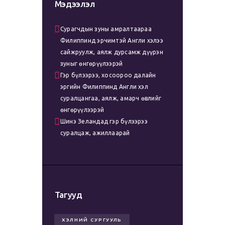
Мэдээлэл
Сурагчдын зуны амралтаараа
Филиппинд эрчимтэй Англи хэлээ
сайжруулж, аялж дурсамж дүүрэн
зуныг өнгөрүүлээрэй
Гэр бүлээрээ, хосоороо далайн
эргийн Филиппинд Англи хэл
суралцангаа, аялж, амарч өвлийг
өнгөрүүлээрэй
Шинэ Зеландад гэр бүлээрээ
суралцаж, ажиллаарай
Тагууд
ХЭЛНИЙ СУРГУУЛЬ