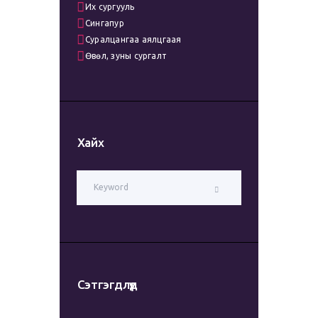
Их сургууль
Сингапур
Суралцангаа аялцгаая
Өвөл, зуны сургалт
Хайх
Сэтгэгдлүүд