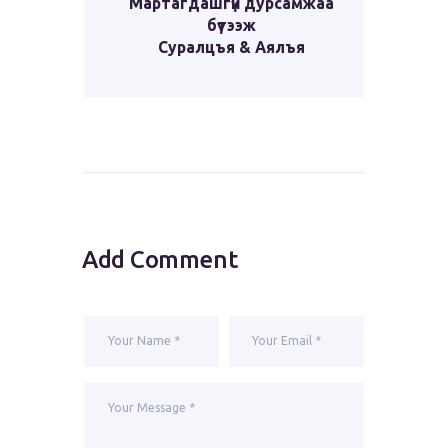
Мартагдашгүй дурсамжаа
бүтээж
Суралцъя & Аялъя
Add Comment