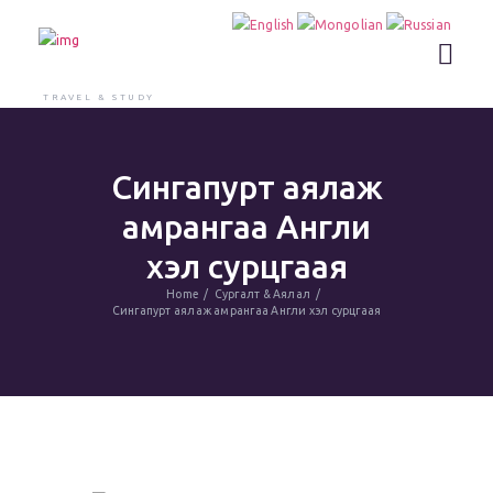
TRAVEL & STUDY
Сингапурт аялаж
амрангаа Англи
хэл сурцгаая
Home
Сургалт & Аялал
Сингапурт аялаж амрангаа Англи хэл сурцгаая