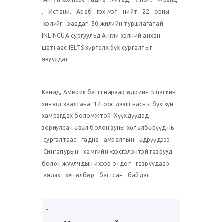
, Испани, Араб гэх мэт нийт 22 орны
хэлийг заадаг. 50 жилийн туршлагатай
INLINGUA сургуульд Англи хэлний анхан
шатнаас IELTS хүртэлх бүх сургалтыг
явуулдаг.
Канад, Америк багш нараар өдрийн 5 цагийн
хичээл заалгана. 12-оос дээш насны бүх хүн
хамрагдах боломжтой. Хүүхдүүдэд
зориулсан өвөл болон зуны хөтөлбөрүүд нь
сургалтаас гадна амралтын өдрүүдээр
Сингапурын хамгийн үзэсгэлэнтэй газрууд
болон жуулчдын ихээр очдог газруудаар
аялах хөтөлбөр багтсан байдаг.