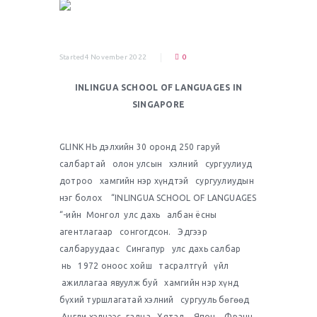
Started4 November 2022
0
INLINGUA SCHOOL OF LANGUAGES IN
SINGAPORE
GLINK НЬ дэлхийн 30 оронд 250 гаруй
салбартай олон улсын хэлний сургуулиуд
дотроо хамгийн нэр хүндтэй сургуулиудын
нэг болох “INLINGUA SCHOOL OF LANGUAGES
“-ийн Монгол улс дахь албан ёсны
агентлагаар сонгогдсон. Эдгээр
салбаруудаас Сингапур улс дахь салбар
нь 1972 оноос хойш тасралтгүй үйл
ажиллагаа явуулж буй хамгийн нэр хүнд
бүхий
туршлагатай
хэлний сургууль бөгөөд
Англи хэлнээс гадна Хятад, Япон, Франц