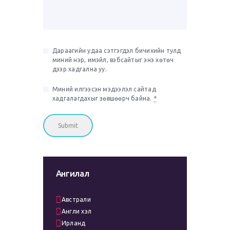
Дараагийн удаа сэтгэгдэл бичихийн тулд
миний нэр, имэйл, вэбсайтыг энэ хөтөч
дээр хадгална уу.
Миний илгээсэн мэдээлэл сайтад
хадгалагдахыг зөвшөөрч байна.
*
Ангилал
Австрали
Англи хэл
Ирланд